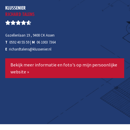
KLUSSENIER
RICHARD TALENS
Gazellenlaan 19 , 9408 CK Assen
T
0592 40 55 59
|
M
06 1003 7364
E
richardtalens@klussenier.nl
Bekijk meer informatie en foto's op mijn persoonlijke
website »