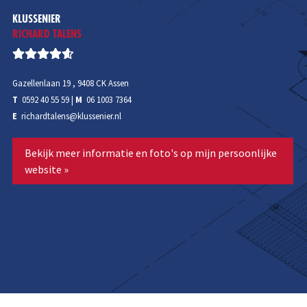
KLUSSENIER
RICHARD TALENS
Gazellenlaan 19 , 9408 CK Assen
T
0592 40 55 59
|
M
06 1003 7364
E
richardtalens@klussenier.nl
Bekijk meer informatie en foto's op mijn persoonlijke
website »